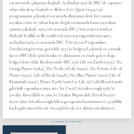
yayınevinde çalışmaya başladı. Ardından 1952’de BBC’de yapımcı
adayı olarak işe başladı ve ilk kez Zoo Quest (1954-64)
programının çekimleri sırasında dünyanın dört bir yanına
seyahat etme ve yaban hayatı doğal ortamında kameraya alma
şansını yakaladı. 1965-68 arasında BBC2’nin yöneticisiyken
Birleşik Krallık’ın ilk renkli televizyon programlarını yaptı,
ardından 1969-72 arasında BBC Televizyon Programları
Direktörü görevine getirildi. 1973’te belgesel çekmek ve yazmak
üzere BBC’deki işini bıraktı ve dünyanın en önde gelen doğa
belgeselcisi oldu. Bu dönemde BBC için Life on Earth (1979), The
Living Planet (1984), The Trials of Life (1990), The Private Life of
Plants (1995), Life of Birds (1998), The Blue Planet (2001), Life of
Mammals (2002), Planet Earth (2006) ve Life in Cold Blood (2008)
gibi kült yapımlara imza attı. Sir David Attenborough 1985’te
şövalye ilan edildi ve 2005’te Liyakat Nişanı aldı. Royal Society
üyesi olan Attenborough hâlen gezegenin korunması ve çeşitlilik
kaybı gibi meselelerde ön cephelerde yer almayı sürdürüyor.
YAZARIN KİTAPLARI