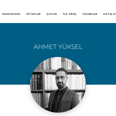
HAKKIMIZDA
KİTAPLAR
ÇOCUK
İLK GENÇ
YAZARLAR
KATALO
AHMET YÜKSEL