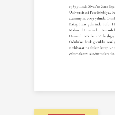
1983 yılında Sivas’ın Zara il
Üniversitesi Fen-Edebiyat Fa
atanmıştır. 2009 yılında Cum
Bakış: Sivas Şehrinde Sefer Ha
Mahmud Devrinde Osmanlı İmpa
Osmanlı İstihbaratı” başlığıy
Ödülü’ne layık görüldü. 2016 
istihbaratına ilişkin kitap 
çalışmalarını sürdürmektedir.