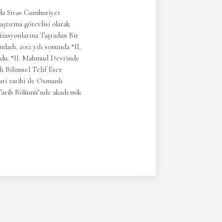
nda Sivas Cumhuriyet
ştırma görevlisi olarak
izasyonlarına Taşradan Bir
ladı. 2012 yılı sonunda “II.
oldu. “II. Mahmud Devrinde
ı Bilimsel Telif Eser
ri tarihi ile Osmanlı
i Tarih Bölümü’nde akademik