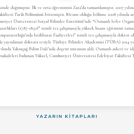
çesinde doğmuştur. İlk ve orta öğrenimini Zara’da tamamlamıştır. 2007 yılı
kültesi Tarih Bölümünü bitirmiştir. Mezun olduğu bölüme 2008 yılında ara
huriyet Üniversitesi Sosyal Bilimler Enstitüsü’nde “Osmanlı Sefer Organ
zırlıkları (1787-1850)” isimli tez çalışmasıyla yüksek lisans eğitimini tamam
ratorluğu’nda İstihbarat Faaliyetleri” isimli tez çalışmasıyla doktor 
la yayınlanan doktora teziyle Türkiye Bilimler Akademisi (TÜBA) 2014 yıl
yılında Yakınçağ Bilim Dalı’nda doçent unvanını aldı. Osmanlı askeri ve ida
ve makaleleri bulunan Yüksel, Cumhuriyet Üniversitesi Edebiyat Fakültes
YAZARIN KİTAPLARI