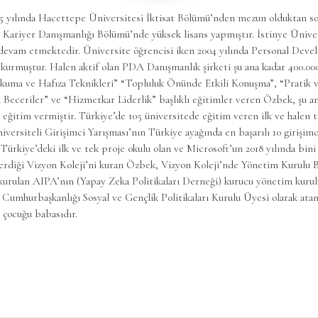
5 yılında Hacettepe Üniversitesi İktisat Bölümü’nden mezun olduktan s
 Kariyer Danışmanlığı Bölümü’nde yüksek lisans yapmıştır. İstinye Üniv
 devam etmektedir. Üniversite öğrencisi iken 2004 yılında Personal Dev
kurmuştur. Halen aktif olan PDA Danışmanlık şirketi şu ana kadar 400.000
kuma ve Hafıza Teknikleri” “Topluluk Önünde Etkili Konuşma”, “Pratik ve 
Beceriler” ve “Hizmetkar Liderlik” başlıklı eğitimler veren Özbek, şu an
e eğitim vermiştir. Türkiye’de 105 üniversitede eğitim veren ilk ve halen t
ersiteli Girişimci Yarışması’nın Türkiye ayağında en başarılı 10 girişimci
 Türkiye’deki ilk ve tek proje okulu olan ve Microsoft’un 2018 yılında bini
terdiği Vizyon Koleji’ni kuran Özbek, Vizyon Koleji’nde Yönetim Kurulu B
 kurulan AIPA’nın (Yapay Zeka Politikaları Derneği) kurucu yönetim kuru
la Cumhurbaşkanlığı Sosyal ve Gençlik Politikaları Kurulu Üyesi olarak atan
 çocuğu babasıdır.