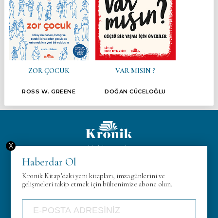
ZOR ÇOCUK
VAR MISIN ?
ROSS W. GREENE
DOĞAN CÜCELOĞLU
X
Hakkımızda
Haberdar Ol
KVK
Kronik Kitap’daki yeni kitapları, imza günlerini ve
Gizlilik Politikası
gelişmeleri takip etmek için bültenimize abone olun.
İletişim