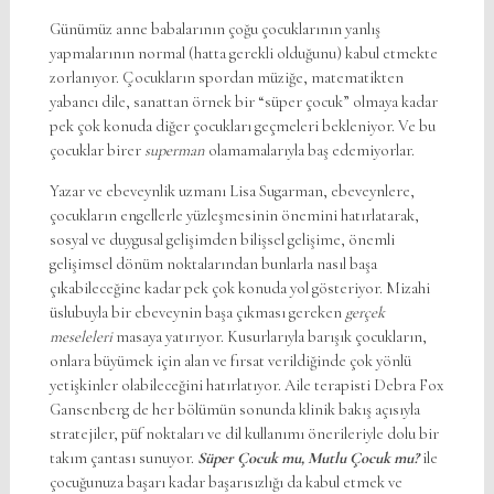
Günümüz anne babalarının çoğu çocuklarının yanlış
yapmalarının normal (hatta gerekli olduğunu) kabul etmekte
zorlanıyor. Çocukların spordan müziğe, matematikten
yabancı dile, sanattan örnek bir “süper çocuk” olmaya kadar
pek çok konuda diğer çocukları geçmeleri bekleniyor. Ve bu
çocuklar birer
superman
olamamalarıyla baş edemiyorlar.
Yazar ve ebeveynlik uzmanı Lisa Sugarman, ebeveynlere,
çocukların engellerle yüzleşmesinin önemini hatırlatarak,
sosyal ve duygusal gelişimden bilişsel gelişime, önemli
gelişimsel dönüm noktalarından bunlarla nasıl başa
çıkabileceğine kadar pek çok konuda yol gösteriyor. Mizahi
üslubuyla bir ebeveynin başa çıkması gereken
gerçek
meseleleri
masaya yatırıyor. Kusurlarıyla barışık çocukların,
onlara büyümek için alan ve fırsat verildiğinde çok yönlü
yetişkinler olabileceğini hatırlatıyor. Aile terapisti Debra Fox
Gansenberg de her bölümün sonunda klinik bakış açısıyla
stratejiler, püf noktaları ve dil kullanımı önerileriyle dolu bir
takım çantası sunuyor.
Süper Çocuk mu, Mutlu Çocuk mu?
ile
çocuğunuza başarı kadar başarısızlığı da kabul etmek ve