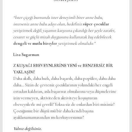
“İster çiçeği burnunda ister deneyimli birer anne baba,
isterseniz anne baba adayı olun, hedefiniz
süper çocuklar
yetiştirmek değil; yaşamın karşısına çıkardığı her şeyle zarafet,
cesaret ve güçlü mizah duygusunu kullanarak baş edebilecek
dengeli ve mutlu bireyler
yetiştirmek olmalıdır.”
Lisa Sugarman
Z KUŞAĞI EBEVEYNLERİNE YENİ ve BENZERSİZ BİR
YAKLAŞIM!
Daha akıllı, daha hızlı, daha başarılı, daha popüler, daha daha
daha… Sizin de çevreniz çocuklarının yolundaki her engeli
ortadan kaldıran, asla başarısız olmalarına veya düşmelerine
izin vermeyen, aktiviteden aktiviteye koşuşturan
ebeveynlerle mi çevrili? Yoksa siz de onlardan biri misiniz?
Çocuğunuz bir düştü mü bir daha kendi başına
ayaklanamamasından mı korkuyorsunuz?
Yalnız değilsiniz.