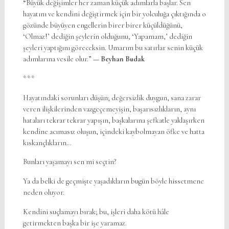
“Büyük değişimler her zaman küçük adımlarla başlar. Sen
hayatını ve kendini değiştirmek için bir yolculuğa çıktığında o
gözünde büyüyen engellerin birer birer küçüldüğünü,
‘Olmaz!’ dediğin şeylerin olduğunu, ‘Yapamam,’ dediğin
şeyleri yaptığını göreceksin. Umarım bu satırlar senin küçük
adımlarına vesile olur.”
—
Beyhan Budak
***
Hayatındaki sorunları düşün; değersizlik duygun, sana zarar
veren ilişkilerinden vazgeçemeyişin, başarısızlıkların, aynı
hataları tekrar tekrar yapışın, başkalarına şefkatle yaklaşırken
kendine acımasız oluşun, içindeki kaybolmayan öfke ve hatta
kıskançlıkların…
Bunları yaşamayı sen mi seçtin?
Ya da belki de geçmişte yaşadıkların bugün böyle hissetmene
neden oluyor.
Kendini suçlamayı bırak; bu, işleri daha kötü hâle
getirmekten başka bir işe yaramaz.