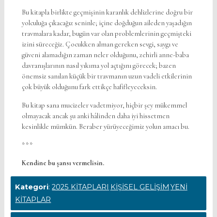
Bu kitapla birlikte geçmişinin karanlık dehlizlerine doğru bir
yolculuğa çıkacağız seninle; içine doğduğun aileden yaşadığın
travmalara kadar, bugün var olan problemlerinin geçmişteki
izini süreceğiz. Çocukken alman gereken sevgi, saygı ve
güveni alamadığın zaman neler olduğunu, zehirli anne-baba
davranışlarının nasıl yıkıma yol açtığını görecek; bazen
önemsiz sanılan küçük bir travmanın uzun vadeli etkilerinin
çok büyük olduğunu fark ettikçe hafifleyeceksin.
Bu kitap sana mucizeler vadetmiyor, hiçbir şey mükemmel
olmayacak ancak şu anki hâlinden daha iyi hissetmen
kesinlikle mümkün. Beraber yürüyeceğimiz yolun amacı bu.
***
Kendine bu şansı vermelisin.
Kategori
:
2025 KİTAPLARI
KİŞİSEL GELİŞİM
YENİ
KİTAPLAR