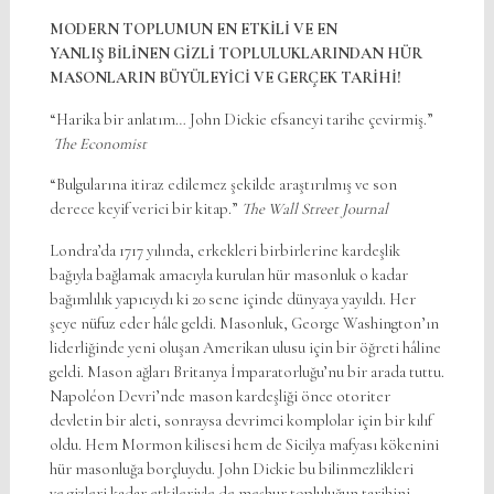
MODERN TOPLUMUN EN ETKİLİ VE EN
YANLIŞ BİLİNEN GİZLİ TOPLULUKLARINDAN HÜR
MASONLARIN BÜYÜLEYİCİ VE GERÇEK TARİHİ!
“Harika bir anlatım… John Dickie efsaneyi tarihe çevirmiş.”
The Economist
“Bulgularına itiraz edilemez şekilde araştırılmış ve son
derece keyif verici bir kitap.”
The Wall Street Journal
Londra’da 1717 yılında, erkekleri birbirlerine kardeşlik
bağıyla bağlamak amacıyla kurulan hür masonluk o kadar
bağımlılık yapıcıydı ki 20 sene içinde dünyaya yayıldı. Her
şeye nüfuz eder hâle geldi. Masonluk, George Washington’ın
liderliğinde yeni oluşan Amerikan ulusu için bir öğreti hâline
geldi. Mason ağları Britanya İmparatorluğu’nu bir arada tuttu.
Napoléon Devri’nde mason kardeşliği önce otoriter
devletin bir aleti, sonraysa devrimci komplolar için bir kılıf
oldu. Hem Mormon kilisesi hem de Sicilya mafyası kökenini
hür masonluğa borçluydu. John Dickie bu bilinmezlikleri
ve gizleri kadar etkileriyle de meşhur topluluğun tarihini