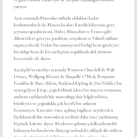
yazıyor.
Aynı zamanda Masonlar nüfuzlu oldukları kadar
korkutuculardı da. Mason locaları Katolik kilisesine göre
şeytana tapanların ini, Hitler, Mussolini ve Franco gibi
diktatörlere göreyse pasifizm, sosyalizm ve Yahudi nüfuzu
saçan yerlerdi. Dickie bu sansasyonel birliği hem iğneleyici
bir üslup hem de bir tarihçinin soğukkanlı akıl yürütme
becerisiyle ele alıyor.
Kardeşlik
’in satırları arasında Winston Churchill ile Walt
Disney, Wolfgang Mozart ile Shaquille O’Neal, Benjamin
Franklin ile Buzz Aldrin, Rudyard Kipling ile Jön Türkler bir
araya geliyor.Kitap, çoğu bölümü âdeta bir macera romanını
andıran sayfalarıyla hür masonluğa dair bilgilendirici,
büyüleyici ve çoğunlukla çok keyifli bir anlatım
benimsiyor. Kısa süre önce açılmış İngilizce arşivlerden
faydalanarak hür masonların tarihini daha önce yazılmamış
biçimde kaleme alıyor. Modern toplumu şekillendirmekle
kalmayan bu hareketin dünya genelindeki yaklaşık altı milyon