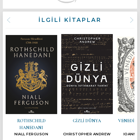
İLGİLİ KİTAPLAR
ROTHSCHILD
GİZLİ DÜNYA
VENEDİK G
HANEDANI
NIALL FERGUSON
CHRISTOPHER ANDREW
IOANNA