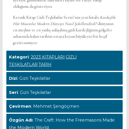
üyesiyle günümüzde hâlâ hatırı sayılır bir etkiye sahip
olduğunu da gösteriyor.
Kronik Kitap Gizli Teşkilatlar Serisi’nin yeni kitabı
Kardeşlik:
Hür Masonlar Modern Dünyayı Nasıl Şekillendirdi?
dünyanın
en meşhur ve en yanlış anlaşılmış gizli kardeşliğinin gölgeler
arkasında kalan tarihini ortaya koyan büyüleyici bir keşif
gezisi sunuyor.
Kategori
:
2023 KİTAPLARI
GİZLİ
TEŞKİLATLAR
TARİH
Dizi
: Gizli Teşkilatlar
Seri
: Gizli Teşkilatlar
Çevirmen
: Mehmet Şengöçmen
Özgün Adı
: The Craft: How the Freemasons Made
the Modern World