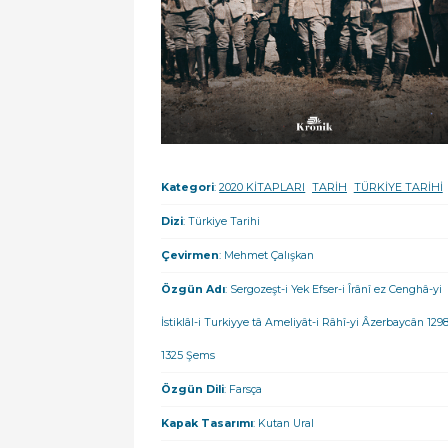
Kategori
:
2020 KİTAPLARI
TARİH
TÜRKİYE TARİHİ
Dizi
: Türkiye Tarihi
Çevirmen
: Mehmet Çalışkan
Özgün Adı
: Sergozeşt-i Yek Efser-i Îrânî ez Cenghâ-yi
İstiklâl-i Turkiyye tâ Ameliyât-i Râhî-yi Âzerbaycân 129
1325 Şems
Özgün Dili
: Farsça
Kapak Tasarımı
: Kutan Ural