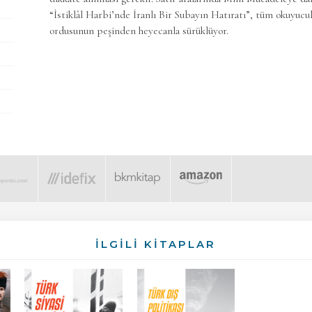
“İstiklâl Harbi’nde İranlı Bir Subayın Hatıratı”, tüm okuyucu
ordusunun peşinden heyecanla sürüklüyor.
İLGİLİ KİTAPLAR