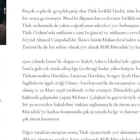
Birçok cephede gerçekleşmiş olan Türk İstiklâl Harbi, tüm bu 
bir araya getirmiştir. Nasıl ki düşman kuvvetlerinin birliklerin
Türk ordusunda da yakın coğrafyanın askerleri yer bulmuştur.
Türk Ordusu’nda mülazım-ı sani (teğmen) ve mülazım-ı evvel 
Seyyid Ahmed Canpulad’dır. İkinci İnönü Muharebesi’nden so
Taarruz’da da bir subay olarak yer alarak Milli Mücadale’ye ka
1900 yılında İzmir’de doğan ve Kuleli Askeri İdadisi’nde eği
İran’a giderek orada albaylığa (serheng) kadar yükselmiştir. İs
Türkmensahra Harekâtı, Luristan Harekâtı, Senger-Şeyh Harek
İngilizlerin işgal ettiği Güney Azerbaycan’da da savaşmıştır.
olmuş ve 20 Mart 1998 tarihinde vefat etmiştir. Elinizdeki çalı
hakkında çalışmalar yapan Mehmet Çalışkan’ın gayretleriyle ort
8-
bir pencereden bakabilme imkânı sağlamasıyla da önem arz edi
Mücadele’ye katkısı konusunda çok az sayıda belge ve hatırat 
çok önem kazanıyor.
Diğer taraftan savaştan sonra Türk siyasetinde yer almaması v
dikkate alınması gerekir. Satır aralarında Milli Mücadeleye dai