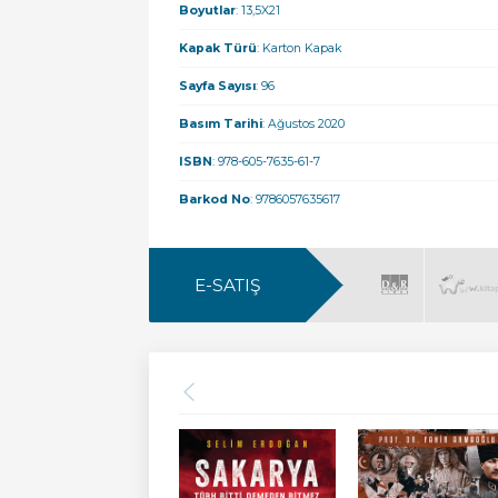
Boyutlar
: 13,5X21
Kapak Türü
: Karton Kapak
Sayfa Sayısı
: 96
Basım Tarihi
: Ağustos 2020
ISBN
: 978-605-7635-61-7
Barkod No
: 9786057635617
E-SATIŞ