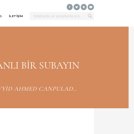
G
İLETİŞİM
ANLI BİR SUBAYIN
SEYYİD AHMED CANPULAD…