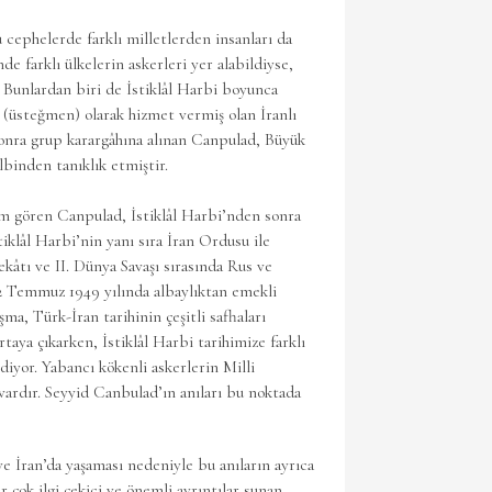
cephelerde farklı milletlerden insanları da
de farklı ülkelerin askerleri yer alabildiyse,
 Bunlardan biri de İstiklâl Harbi boyunca
(üsteğmen) olarak hizmet vermiş olan İranlı
nra grup karargâhına alınan Canpulad, Büyük
lbinden tanıklık etmiştir.
tim gören Canpulad, İstiklâl Harbi’nden sonra
tiklâl Harbi’nin yanı sıra İran Ordusu ile
âtı ve II. Dünya Savaşı sırasında Rus ve
 12 Temmuz 1949 yılında albaylıktan emekli
şma, Türk-İran tarihinin çeşitli safhaları
aya çıkarken, İstiklâl Harbi tarihimize farklı
yor. Yabancı kökenli askerlerin Milli
vardır. Seyyid Canbulad’ın anıları bu noktada
e İran’da yaşaması nedeniyle bu anıların ayrıca
r çok ilgi çekici ve önemli ayrıntılar sunan