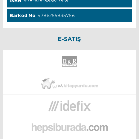
ISBN
: 978-625-5835-75-8
Barkod No
: 9786255835758
E-SATIŞ