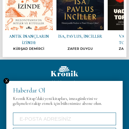
ANTİK İNANÇLARIN
İSA, PAVLUS, İNCİLLER
VADE
İZİNDE
TOP
KÜRŞAD DEMİRCİ
ZAFER DUYGU
ZAFE
X
Hakkımızda
Haberdar Ol
KVK
Kronik Kitap’daki yeni kitapları, imza günlerini ve
Gizlilik Politikası
gelişmeleri takip etmek için bültenimize abone olun.
İletişim