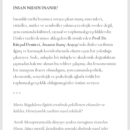
İNSAN NEDEN İNANIR?
İnsanlık tarihi boyunca ortaya çıkan inanç sistemleri,
ritüeller, mitler ve semboller yalnızca teolojik veriler değil,
aynı zamanda kültürel, siyasal ve toplumsal gerçekliklerdir.
Dinler tarihi denince akla gelen ilk isimlerden
Prof. Dr.
Kürşad Demirci
,
İnsanın İnanç Arayışı
’nda dinler tarihinin
ilginç ve karmaşık koridorlarında okuru eşsiz bir yolculuğa
çıkarıyor. Sade, anlaşılır bir üslupla ve akademik doğruluktan
şaşmadan kaleme alınan bu rehber çalışma; din fenomeninin
bir inançtan ibaret olmadığını; aynı zamanda politik,
ekonomik, sosyolojik ve psikolojik ağlarla örülü bir
toplumsal gerçeklik olduğunu gözler önüne seriyor.
* * *
Maria Magdalena figürü etrafında şekillenen efsaneler ve
kültler, Hristiyanlık tarihini nasıl etkiledi?
Antik Mezopotamya’da dünyayı ayakta tuttuğuna inanılan
Hayat Ağacı motifi, kendinden sonraki dinlerde nasıl izler