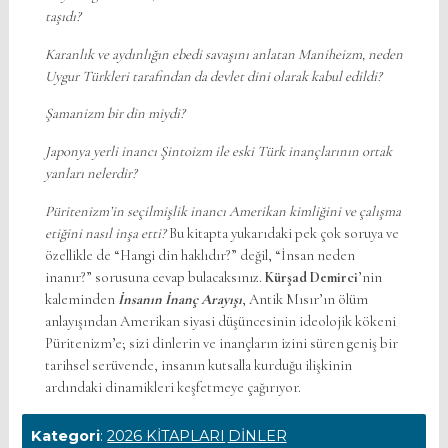
taşıdı?
Karanlık ve aydınlığın ebedi savaşını anlatan Maniheizm, neden
Uygur Türkleri tarafından da devlet dini olarak kabul edildi?
Şamanizm bir din miydi?
Japonya yerli inancı Şintoizm ile eski Türk inançlarının ortak
yanları nelerdir?
Püritenizm’in seçilmişlik inancı Amerikan kimliğini ve çalışma
etiğini nasıl inşa etti?
Bu kitapta yukarıdaki pek çok soruya ve
özellikle de “Hangi din haklıdır?” değil, “İnsan neden
inanır?” sorusuna cevap bulacaksınız.
Kürşad Demirci
’nin
kaleminden
İnsanın İnanç Arayışı
, Antik Mısır’ın ölüm
anlayışından Amerikan siyasi düşüncesinin ideolojik kökeni
Püritenizm’e; sizi dinlerin ve inançların izini süren geniş bir
tarihsel serüvende, insanın kutsalla kurduğu ilişkinin
ardındaki dinamikleri keşfetmeye çağırıyor.
Kategori
:
2026 KİTAPLARI
DİNLER