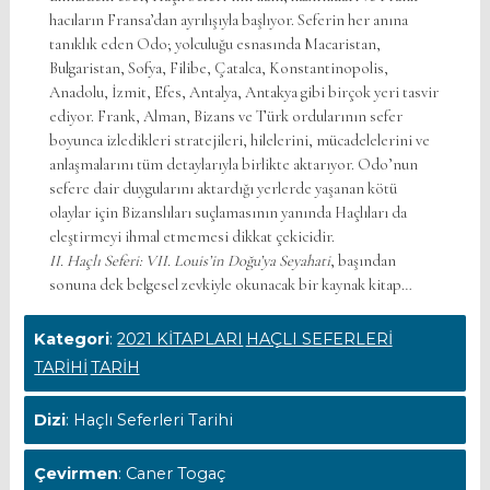
hacıların Fransa’dan ayrılışıyla başlıyor. Seferin her anına
tanıklık eden Odo; yolculuğu esnasında Macaristan,
Bulgaristan, Sofya, Filibe, Çatalca, Konstantinopolis,
Anadolu, İzmit, Efes, Antalya, Antakya gibi birçok yeri tasvir
ediyor. Frank, Alman, Bizans ve Türk ordularının sefer
boyunca izledikleri stratejileri, hilelerini, mücadelelerini ve
anlaşmalarını tüm detaylarıyla birlikte aktarıyor. Odo’nun
sefere dair duygularını aktardığı yerlerde yaşanan kötü
olaylar için Bizanslıları suçlamasının yanında Haçlıları da
eleştirmeyi ihmal etmemesi dikkat çekicidir.
II. Haçlı Seferi: VII. Louis’in Doğu’ya Seyahati
, başından
sonuna dek belgesel zevkiyle okunacak bir kaynak kitap…
Kategori
:
2021 KİTAPLARI
HAÇLI SEFERLERİ
TARİHİ
TARİH
Dizi
: Haçlı Seferleri Tarihi
Çevirmen
: Caner Togaç