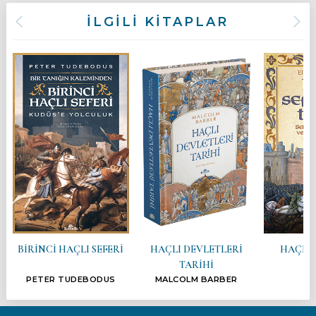
İLGİLİ KİTAPLAR
BİRİNCİ HAÇLI SEFERİ
HAÇLI DEVLETLERİ
HAÇLI 
TARİHİ
TA
PETER TUDEBODUS
MALCOLM BARBER
ER