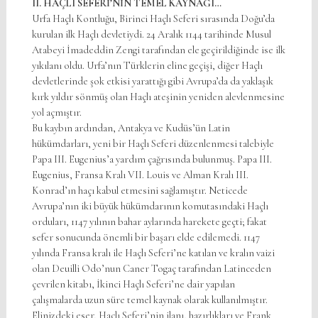
II. HAÇLI SEFERİ’NİN TEMEL KAYNAĞI…
Urfa Haçlı Kontluğu, Birinci Haçlı Seferi sırasında Doğu’da
kurulan ilk Haçlı devletiydi. 24 Aralık 1144 tarihinde Musul
Atabeyi İmadeddin Zengi tarafından ele geçirildiğinde ise ilk
yıkılanı oldu. Urfa’nın Türklerin eline geçişi, diğer Haçlı
devletlerinde şok etkisi yarattığı gibi Avrupa’da da yaklaşık
kırk yıldır sönmüş olan Haçlı ateşinin yeniden alevlenmesine
yol açmıştır.
Bu kaybın ardından, Antakya ve Kudüs’ün Latin
hükümdarları, yeni bir Haçlı Seferi düzenlenmesi talebiyle
Papa III. Eugenius’a yardım çağrısında bulunmuş. Papa III.
Eugenius, Fransa Kralı VII. Louis ve Alman Kralı III.
Konrad’ın haçı kabul etmesini sağlamıştır. Neticede
Avrupa’nın iki büyük hükümdarının komutasındaki Haçlı
orduları, 1147 yılının bahar aylarında harekete geçti; fakat
sefer sonucunda önemli bir başarı elde edilemedi. 1147
yılında Fransa kralı ile Haçlı Seferi’ne katılan ve kralın vaizi
olan Deuilli Odo’nun Caner Togaç tarafından Latinceden
çevrilen kitabı, İkinci Haçlı Seferi’ne dair yapılan
çalışmalarda uzun süre temel kaynak olarak kullanılmıştır.
Elinizdeki eser, Haçlı Seferi’nin ilanı, hazırlıkları ve Frank