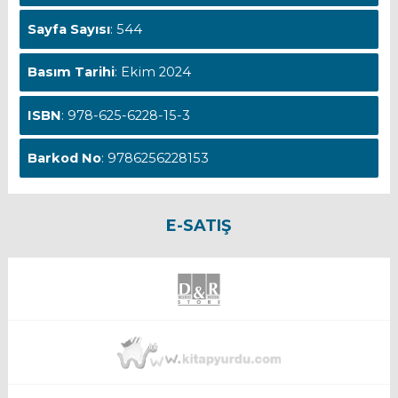
Sayfa Sayısı
: 544
Basım Tarihi
: Ekim 2024
ISBN
: 978-625-6228-15-3
Barkod No
: 9786256228153
E-SATIŞ