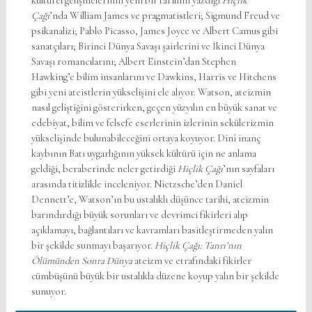
kültürel gelişmelerinin yeni bir tarihini yazdığı
Hiçlik
Çağı
’nda William James ve pragmatistleri; Sigmund Freud ve
psikanalizi; Pablo Picasso, James Joyce ve Albert Camus gibi
sanatçıları; Birinci Dünya Savaşı şairlerini ve İkinci Dünya
Savaşı romancılarını; Albert Einstein’dan Stephen
Hawking’e bilim insanlarını ve Dawkins, Harris ve Hitchens
gibi yeni ateistlerin yükselişini ele alıyor. Watson, ateizmin
nasıl geliştiğini gösterirken, geçen yüzyılın en büyük sanat ve
edebiyat, bilim ve felsefe eserlerinin izlerinin sekülerizmin
yükselişinde bulunabileceğini ortaya koyuyor. Dinî inanç
kaybının Batı uygarlığının yüksek kültürü için ne anlama
geldiği, beraberinde neler getirdiği
Hiçlik Çağı
’nın sayfaları
arasında titizlikle inceleniyor. Nietzsche’den Daniel
Dennett’e, Watson’ın bu ustalıklı düşünce tarihi, ateizmin
barındırdığı büyük sorunları ve devrimci fikirleri alıp
açıklamayı, bağlantıları ve kavramları basitleştirmeden yalın
bir şekilde sunmayı başarıyor.
Hiçlik Çağı: Tanrı’nın
Ölümünden Sonra Dünya
ateizm ve etrafındaki fikirler
cümbüşünü büyük bir ustalıkla düzene koyup yalın bir şekilde
sunuyor.