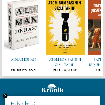
ALMAN DEHASI
ATOM BOMBASININ
BATI’D
GİZLİ TARİHİ
DÜŞÜNCEL
PETER WATSON
PETER WATSON
METE
X
Hakkımızda
Haberdar Ol