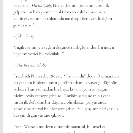
özeti olan
Hiçlik Çağı
, Nietzsche’nin teşhisinin, politik
yelpazenin bazı şaşırtıcı noktaları da dahil olmak üzere
kültürel yaşamın her alanında nasıl tepkiler uyandırdığını
gösteriyor.”
– John Gray
“İngiltere’nin en seçkin düşünce tarihçilerinden birinden
heyecan verici bir yolculuk…”
–
The Boston Globe
Friedrich Nietzsche 1882’de “Tanrı öldü” dedi. O zamandan
bu yana on binlerce sanatçı, bilim adamı, siyasetçi, düşünür
ve lider Tanrı olmadan bir hayat kurma, yeni bir yaşam
biçimi tesis etmeye çabaladı. Tarihin şafağından bu yana
insan ilk defa dinî bir düşünce olmaksızın yeryüzünde
kendisine bir yol belirlemeye çalıştı. Bu uğraşının hikâyesi ilk
kez şimdi gün yüzüne çıkıyor.
Peter Watson modern dönemin sanatsal, bilimsel ve