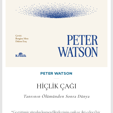
PETER WATSON
HİÇLİK ÇAĞI
Tanrının Ölümünden Sonra Dünya
“Geçtiğimiz yüzyılın kurucu fikirlerinin canlı ve ilgi çekici bir