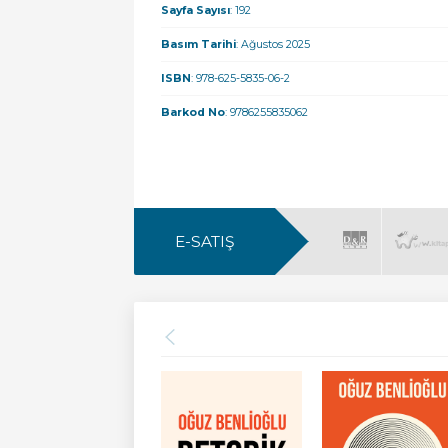
Sayfa Sayısı
: 192
Basım Tarihi
: Ağustos 2025
ISBN
: 978-625-5835-06-2
Barkod No
: 9786255835062
E-SATIŞ