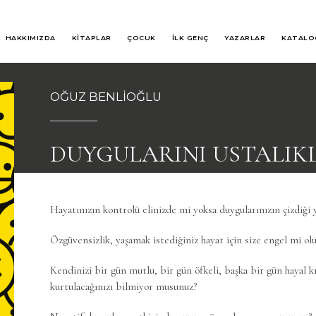
HAKKIMIZDA
KİTAPLAR
ÇOCUK
İLK GENÇ
YAZARLAR
KATALO
OĞUZ BENLİOĞLU
DUYGULARINI USTALIK
Hayatınızın kontrolü elinizde mi yoksa duygularınızın çizdiği 
Özgüvensizlik, yaşamak istediğiniz hayat için size engel mi ol
Kendinizi bir gün mutlu, bir gün öfkeli, başka bir gün hayal k
kurtulacağınızı bilmiyor musunuz?