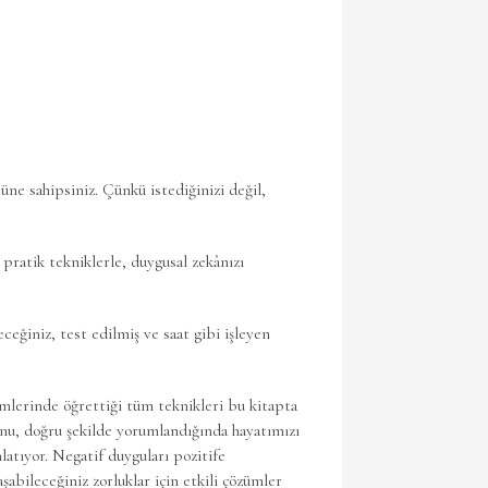
ne sahipsiniz. Çünkü istediğinizi değil,
pratik tekniklerle, duygusal zekânızı
eceğiniz, test edilmiş ve saat gibi işleyen
imlerinde öğrettiği tüm teknikleri bu kitapta
unu, doğru şekilde yorumlandığında hayatımızı
latıyor. Negatif duyguları pozitife
şabileceğiniz zorluklar için etkili çözümler