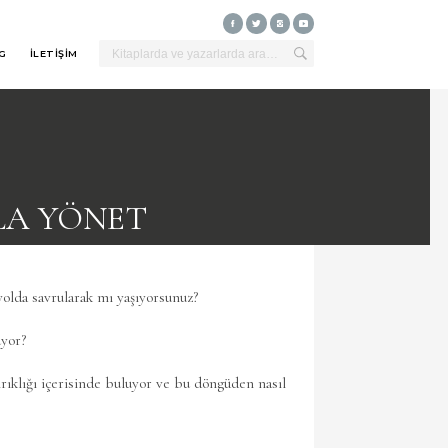
G
İLETİŞİM
LA YÖNET
yolda savrularak mı yaşıyorsunuz?
uyor?
ırıklığı içerisinde buluyor ve bu döngüden nasıl