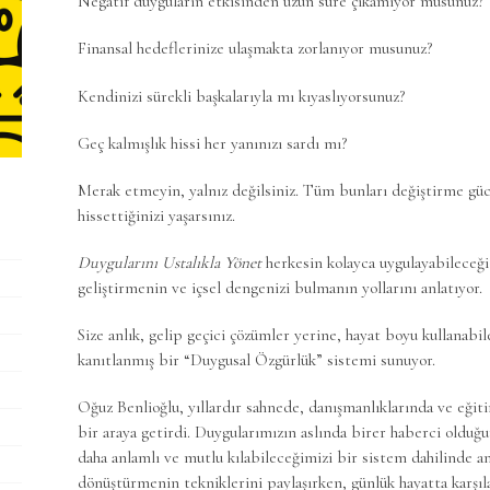
Negatif duyguların etkisinden uzun süre çıkamıyor musunuz?
Finansal hedeflerinize ulaşmakta zorlanıyor musunuz?
Kendinizi sürekli başkalarıyla mı kıyaslıyorsunuz?
Geç kalmışlık hissi her yanınızı sardı mı?
Merak etmeyin, yalnız değilsiniz. Tüm bunları değiştirme gücü
hissettiğinizi yaşarsınız.
Duygularını Ustalıkla Yönet
herkesin kolayca uygulayabileceği 
geliştirmenin ve içsel dengenizi bulmanın yollarını anlatıyor.
Size anlık, gelip geçici çözümler yerine, hayat boyu kullanabil
kanıtlanmış bir “Duygusal Özgürlük” sistemi sunuyor.
Oğuz Benlioğlu, yıllardır sahnede, danışmanlıklarında ve eğit
bir araya getirdi. Duygularımızın aslında birer haberci olduğ
daha anlamlı ve mutlu kılabileceğimizi bir sistem dahilinde an
dönüştürmenin tekniklerini paylaşırken, günlük hayatta karşıla