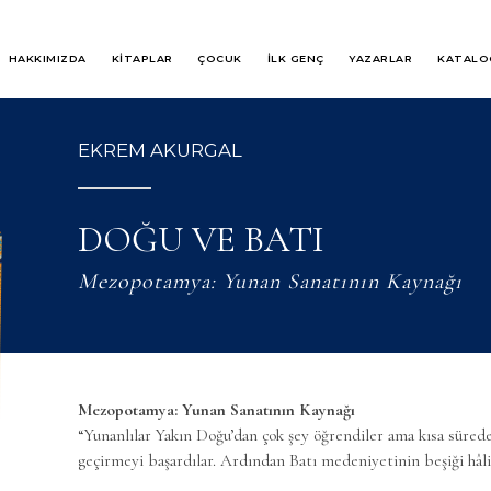
HAKKIMIZDA
KİTAPLAR
ÇOCUK
İLK GENÇ
YAZARLAR
KATALO
EKREM AKURGAL
DOĞU VE BATI
Mezopotamya: Yunan Sanatının Kaynağı
Mezopotamya: Yunan Sanatının Kaynağı
“Yunanlılar Yakın Doğu’dan çok şey öğrendiler ama kısa sürede 
geçirmeyi başardılar. Ardından Batı medeniyetinin beşiği hâl