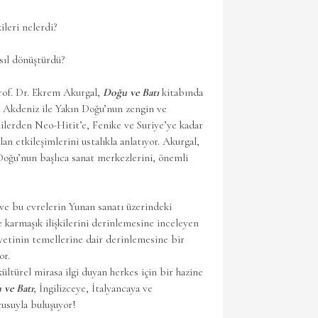
leri nelerdi?
sıl dönüştürdü?
Prof. Dr. Ekrem Akurgal,
Doğu ve Batı
kitabında
, Akdeniz ile Yakın Doğu’nun zengin ve
milerden Neo-Hitit’e, Fenike ve Suriye’ye kadar
an etkileşimlerini ustalıkla anlatıyor. Akurgal,
Doğu’nun başlıca sanat merkezlerini, önemli
ve bu evrelerin Yunan sanatı üzerindeki
 karmaşık ilişkilerini derinlemesine inceleyen
iyetinin temellerine dair derinlemesine bir
or.
kültürel mirasa ilgi duyan herkes için bir hazine
 ve Batı
; İngilizceye, İtalyancaya ve
cusuyla buluşuyor!