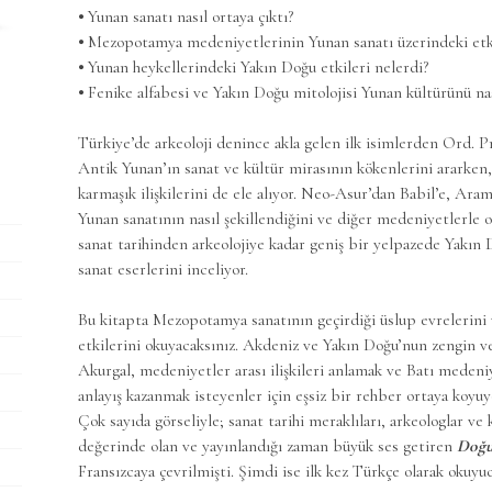
⦁ Yunan sanatı nasıl ortaya çıktı?
⦁ Mezopotamya medeniyetlerinin Yunan sanatı üzerindeki etki
⦁ Yunan heykellerindeki Yakın Doğu etkileri nelerdi?
⦁ Fenike alfabesi ve Yakın Doğu mitolojisi Yunan kültürünü na
Türkiye’de arkeoloji denince akla gelen ilk isimlerden Ord. 
Antik Yunan’ın sanat ve kültür mirasının kökenlerini ararken
karmaşık ilişkilerini de ele alıyor. Neo-Asur’dan Babil’e, Ara
Yunan sanatının nasıl şekillendiğini ve diğer medeniyetlerle ol
sanat tarihinden arkeolojiye kadar geniş bir yelpazede Yakın 
sanat eserlerini inceliyor.
Bu kitapta Mezopotamya sanatının geçirdiği üslup evrelerini 
etkilerini okuyacaksınız. Akdeniz ve Yakın Doğu’nun zengin ve
Akurgal, medeniyetler arası ilişkileri anlamak ve Batı meden
anlayış kazanmak isteyenler için eşsiz bir rehber ortaya koyuy
Çok sayıda görseliyle; sanat tarihi meraklıları, arkeologlar ve 
değerinde olan ve yayınlandığı zaman büyük ses getiren
Doğu
Fransızcaya çevrilmişti. Şimdi ise ilk kez Türkçe olarak okuyu