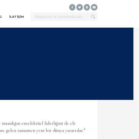
G
İLETİŞİM
insanlığın entelektüel liderliğini de ele
ine gelen tamamen yeni bir dünya yarattılar.”