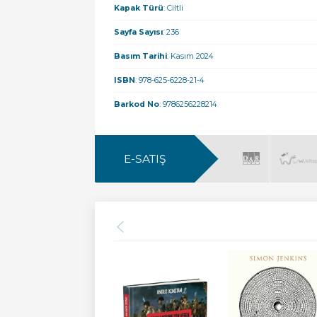
Kapak Türü
: Ciltli
Sayfa Sayısı
: 236
Basım Tarihi
: Kasım 2024
ISBN
: 978-625-6228-21-4
Barkod No
: 9786256228214
E-SATIŞ