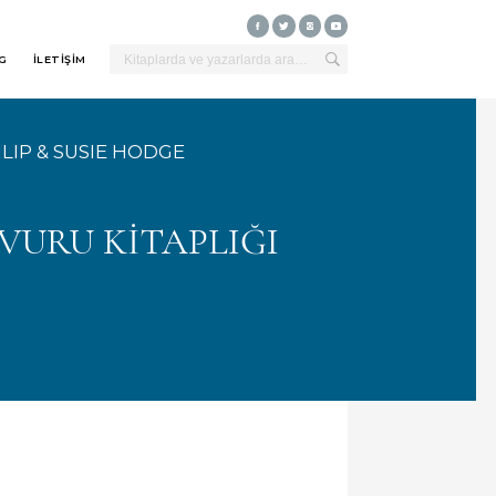
G
İLETİŞİM
ILIP
&
SUSIE HODGE
VURU KİTAPLIĞI