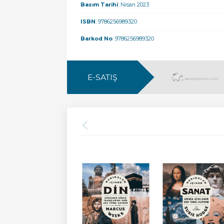
Basım Tarihi
: Nisan 2023
ISBN
: 9786256989320
Barkod No
: 9786256989320
E-SATIŞ