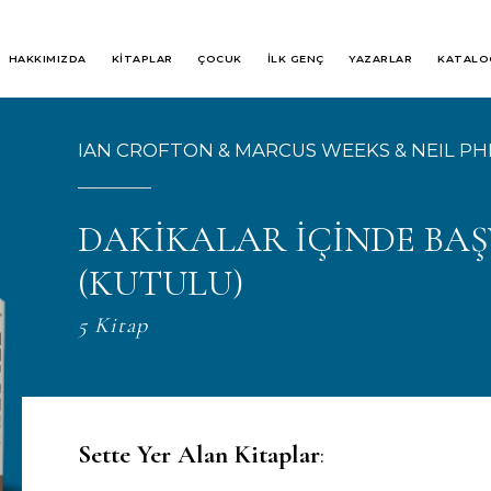
HAKKIMIZDA
KİTAPLAR
ÇOCUK
İLK GENÇ
YAZARLAR
KATALO
IAN CROFTON
&
MARCUS WEEKS
&
NEIL PH
DAKİKALAR İÇİNDE BAŞ
(KUTULU)
5 Kitap
Sette Yer Alan Kitaplar
: