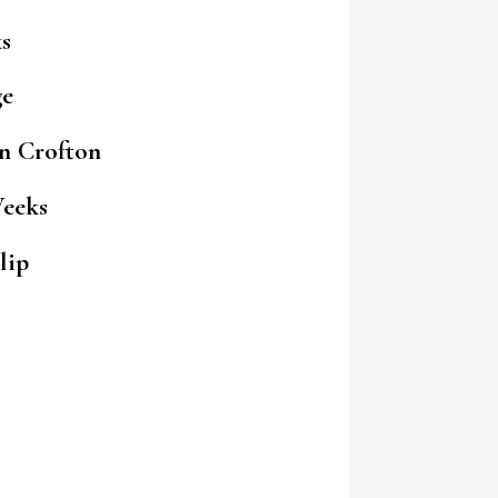
s
ge
an Crofton
eeks
lip