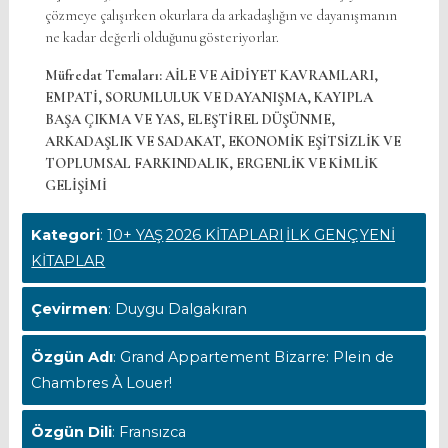
çözmeye çalışırken okurlara da arkadaşlığın ve dayanışmanın
ne kadar değerli olduğunu gösteriyorlar.
Müfredat Temaları:
AİLE VE AİDİYET KAVRAMLARI,
EMPATİ, SORUMLULUK VE DAYANIŞMA, KAYIPLA
BAŞA ÇIKMA VE YAS, ELEŞTİREL DÜŞÜNME,
ARKADAŞLIK VE SADAKAT, EKONOMİK EŞİTSİZLİK VE
TOPLUMSAL FARKINDALIK, ERGENLİK VE KİMLİK
GELİŞİMİ
Kategori
:
10+ YAŞ
2026 KİTAPLARI
İLK GENÇ
YENİ
KİTAPLAR
Çevirmen
: Duygu Dalgakıran
Özgün Adı
: Grand Appartement Bizarre: Plein de
Chambres À Louer!
Özgün Dili
: Fransızca