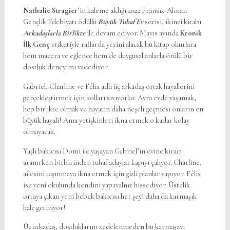
Nathalie Stragier
’in kaleme aldığı 2022 Fransız-Alman
Gençlik Edebiyatı ödüllü
Büyük Tuhaf Ev
serisi, ikinci kitabı
Arkadaşlarla Birlikte
ile devam ediyor. Mayıs ayında
Kronik
İlk Genç
etiketiyle raflarda yerini alacak bu kitap okurlara
hem macera ve eğlence hem de duygusal anlarla örülü bir
dostluk deneyimi vadediyor.
Gabriel, Charline ve Félix adlı üç arkadaş ortak hayallerini
gerçekleştirmek için kolları sıvıyorlar. Aynı evde yaşamak,
hep birlikte olmak ve hayatın daha neşeli geçmesi onların en
büyük hayali! Ama yetişkinleri ikna etmek o kadar kolay
olmayacak.
Yaşlı bakıcısı Domi ile yaşayan Gabriel’in evine kiracı
aranırken birbirinden tuhaf adaylar kapıyı çalıyor. Charline,
ailesini taşınmaya ikna etmek için gizli planlar yapıyor. Félix
ise yeni okulunda kendini yapayalnız hissediyor. Üstelik
ortaya çıkan yeni bebek bakıcısı her şeyi daha da karmaşık
hale getiriyor!
Üç arkadaş, dostluklarını zedelenmeden bu karmaşayı