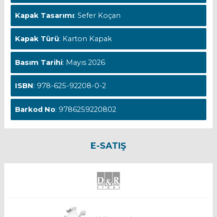
Kapak Tasarımı
: Sefer Koçan
Kapak Türü
: Karton Kapak
Basım Tarihi
: Mayıs 2026
ISBN
: 978-625-92208-0-2
Barkod No
: 9786259220802
E-SATIŞ